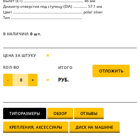
Вылет (ET) ................................................................ 46 мм
Диаметр отверстия под ступицу (DIA) ............... 57.1 мм
Цвет .......................................................................... polar silver
Тип ............................................................................
В НАЛИЧИИ:
0 шт.
ЦЕНА ЗА ШТУКУ
КОЛ-ВО
ИТОГО
РУБ.
-
+
ТИПОРАЗМЕРЫ
ОБЗОР
ОТЗЫВЫ
КРЕПЛЕНИЯ, АКСЕССУАРЫ
ДИСК НА МАШИНЕ