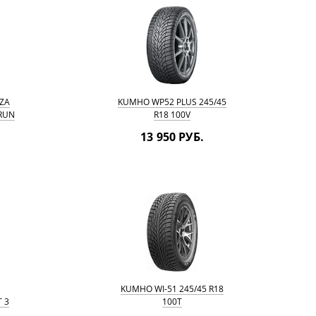
ZA
KUMHO WP52 PLUS 245/45
 RUN
R18 100V
13 950 РУБ.
KUMHO WI-51 245/45 R18
 3
100T
LAT