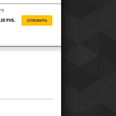
ГО
320
РУБ.