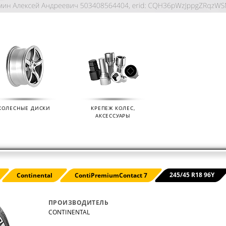
КОЛЕСНЫЕ ДИСКИ
КРЕПЕЖ КОЛЕС,
АКСЕССУАРЫ
KIAN
ДАТЧИКИ ДАВЛЕНИЯ В КОЛЕСА
ДИСК
245/45 R18 96Y
Continental
ContiPremiumContact 7
01.09.2024
07.02.2
ПРОИЗВОДИТЕЛЬ
CONTINENTAL
s (Ikon
Мы продаем датчики давления в колеса
Мы раз