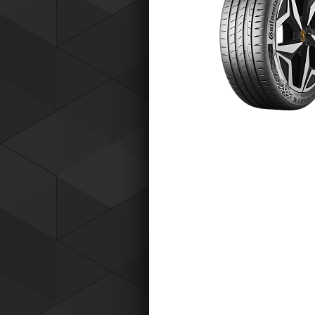
Tyres) защищает от эксплуатацио
повреждений — проколов, порезов
разрывов и вздутий боковины.