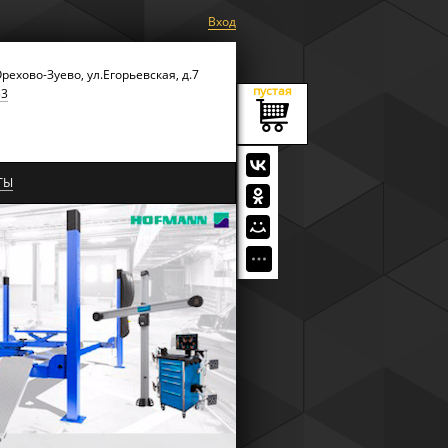
Вход
Орехово-Зуево, ул.Егорьевская, д.7
пустая
53
ТЫ