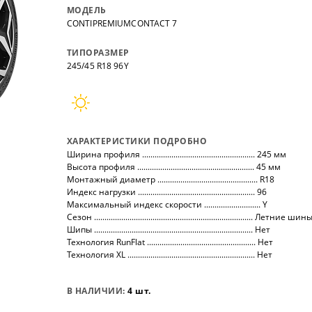
нных
на все автомобили.
покупо
МОДЕЛЬ
,
так чт
CONTIPREMIUMCONTACT 7
все тов
ТИПОРАЗМЕР
245/45 R18 96Y
ХАРАКТЕРИСТИКИ ПОДРОБНО
Ширина профиля ...................................................... 245 мм
Высота профиля ........................................................ 45 мм
Монтажный диаметр ................................................ R18
Индекс нагрузки ........................................................ 96
Максимальный индекс скорости ........................... Y
Сезон ............................................................................ Летние шин
Шипы ............................................................................ Нет
Технология RunFlat .................................................... Нет
Технология XL ............................................................. Нет
В НАЛИЧИИ:
4 шт.