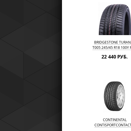
BRIDGESTONE TURAN
T005 245/45 R18 100Y
FLAT
22 440 РУБ.
CONTINENTAL
CONTISPORTCONTACT
245/45 R18 96Y RUN F