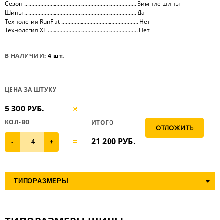
Сезон ............................................................................ Зимние шины
Шипы ............................................................................ Да
Технология RunFlat .................................................... Нет
Технология XL ............................................................. Нет
В НАЛИЧИИ:
4 шт.
ЦЕНА ЗА ШТУКУ
5 300 РУБ.
КОЛ-ВО
ИТОГО
21 200
РУБ.
-
+