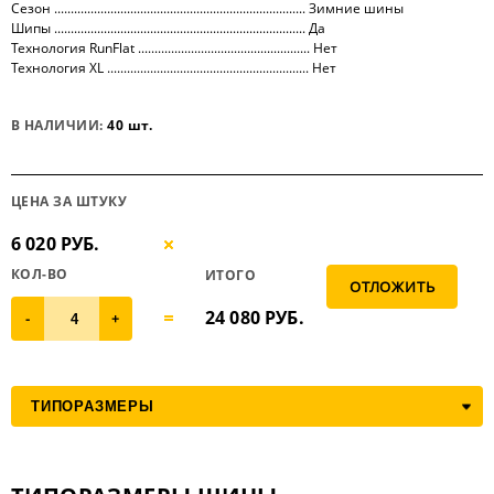
Сезон ............................................................................ Зимние шины
Шипы ............................................................................ Да
Технология RunFlat .................................................... Нет
Технология XL ............................................................. Нет
В НАЛИЧИИ:
40 шт.
ЦЕНА ЗА ШТУКУ
6 020 РУБ.
КОЛ-ВО
ИТОГО
24 080
РУБ.
-
+