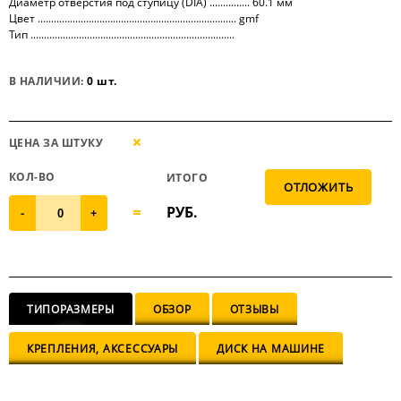
Диаметр отверстия под ступицу (DIA) ............... 60.1 мм
Цвет .......................................................................... gmf
Тип ............................................................................
В НАЛИЧИИ:
0 шт.
ЦЕНА ЗА ШТУКУ
КОЛ-ВО
ИТОГО
РУБ.
-
+
ТИПОРАЗМЕРЫ
ОБЗОР
ОТЗЫВЫ
КРЕПЛЕНИЯ, АКСЕССУАРЫ
ДИСК НА МАШИНЕ