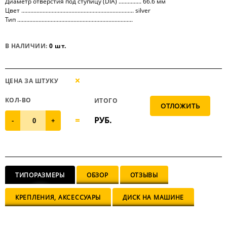
Диаметр отверстия под ступицу (DIA) ............... 66.6 мм
Цвет .......................................................................... silver
Тип ............................................................................
В НАЛИЧИИ:
0 шт.
ЦЕНА ЗА ШТУКУ
КОЛ-ВО
ИТОГО
РУБ.
-
+
ТИПОРАЗМЕРЫ
ОБЗОР
ОТЗЫВЫ
КРЕПЛЕНИЯ, АКСЕССУАРЫ
ДИСК НА МАШИНЕ