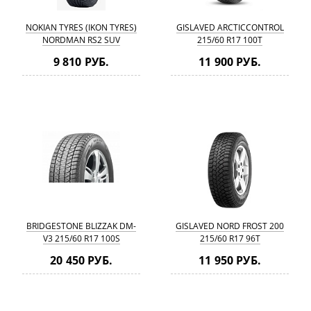
NOKIAN TYRES (IKON TYRES)
GISLAVED ARCTICCONTROL
NORDMAN RS2 SUV
215/60 R17 100T
(CHARACTER SNOW 2 SUV)
9 810 РУБ.
11 900 РУБ.
215/60 R17 100R
BRIDGESTONE BLIZZAK DM-
GISLAVED NORD FROST 200
V3 215/60 R17 100S
215/60 R17 96T
20 450 РУБ.
11 950 РУБ.