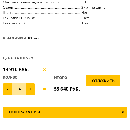
Максимальный индекс скорости ........................... T
Сезон ............................................................................ Зимние шины
Шипы ............................................................................ Нет
Технология RunFlat .................................................... Нет
Технология XL ............................................................. Нет
В НАЛИЧИИ:
81 шт.
ЦЕНА ЗА ШТУКУ
13 910 РУБ.
КОЛ-ВО
ИТОГО
55 640
РУБ.
-
+