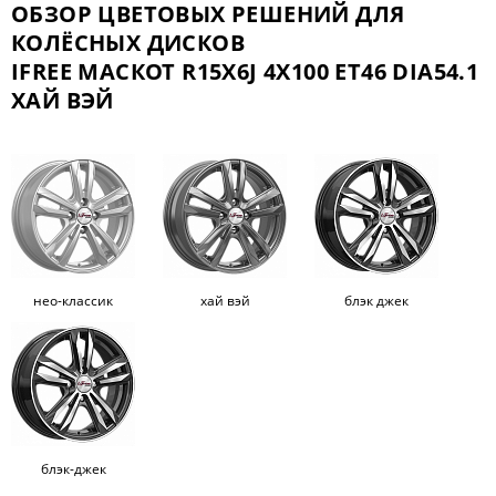
ОБЗОР ЦВЕТОВЫХ РЕШЕНИЙ ДЛЯ
КОЛЁСНЫХ ДИСКОВ
IFREE МАСКОТ R15X6J 4X100 ET46 DIA54.1
ХАЙ ВЭЙ
нео-классик
хай вэй
блэк джек
блэк-джек