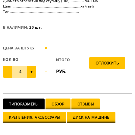
Диаметр отверстия под ступицу (DIA) ............... 54.1 мм
Цвет .......................................................................... хай вэй
Тип ............................................................................
В НАЛИЧИИ:
20 шт.
ЦЕНА ЗА ШТУКУ
КОЛ-ВО
ИТОГО
РУБ.
-
+
ТИПОРАЗМЕРЫ
ОБЗОР
ОТЗЫВЫ
КРЕПЛЕНИЯ, АКСЕССУАРЫ
ДИСК НА МАШИНЕ