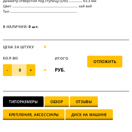
Диаметр отверстия под ступицу (DIA) ............... 63.3 мм
Цвет .......................................................................... хай вэй
Тип ............................................................................
В НАЛИЧИИ:
0 шт.
ЦЕНА ЗА ШТУКУ
КОЛ-ВО
ИТОГО
РУБ.
-
+
ТИПОРАЗМЕРЫ
ОБЗОР
ОТЗЫВЫ
КРЕПЛЕНИЯ, АКСЕССУАРЫ
ДИСК НА МАШИНЕ