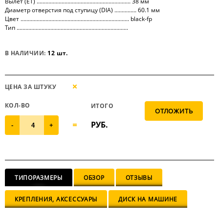
Вылет (ET) ................................................................ 38 мм
Диаметр отверстия под ступицу (DIA) ............... 60.1 мм
Цвет .......................................................................... black-fp
Тип ............................................................................
В НАЛИЧИИ:
12 шт.
ЦЕНА ЗА ШТУКУ
КОЛ-ВО
ИТОГО
РУБ.
-
+
ТИПОРАЗМЕРЫ
ОБЗОР
ОТЗЫВЫ
КРЕПЛЕНИЯ, АКСЕССУАРЫ
ДИСК НА МАШИНЕ