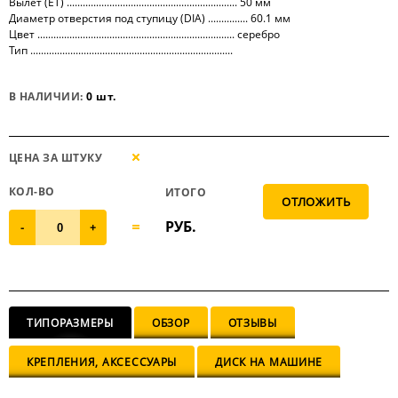
Вылет (ET) ................................................................ 50 мм
Диаметр отверстия под ступицу (DIA) ............... 60.1 мм
Цвет .......................................................................... серебро
Тип ............................................................................
В НАЛИЧИИ:
0 шт.
ЦЕНА ЗА ШТУКУ
КОЛ-ВО
ИТОГО
РУБ.
-
+
ТИПОРАЗМЕРЫ
ОБЗОР
ОТЗЫВЫ
КРЕПЛЕНИЯ, АКСЕССУАРЫ
ДИСК НА МАШИНЕ