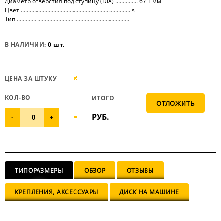
Диаметр отверстия под ступицу (DIA) ............... 67.1 мм
Цвет .......................................................................... s
Тип ............................................................................
В НАЛИЧИИ:
0 шт.
ЦЕНА ЗА ШТУКУ
КОЛ-ВО
ИТОГО
РУБ.
-
+
ТИПОРАЗМЕРЫ
ОБЗОР
ОТЗЫВЫ
КРЕПЛЕНИЯ, АКСЕССУАРЫ
ДИСК НА МАШИНЕ