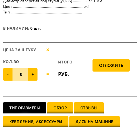
Диаметр отверстия под ступицу (DIA) ............... 73.1 мм
Цвет .......................................................................... bkf
Тип ............................................................................
В НАЛИЧИИ:
0 шт.
ЦЕНА ЗА ШТУКУ
КОЛ-ВО
ИТОГО
РУБ.
-
+
ТИПОРАЗМЕРЫ
ОБЗОР
ОТЗЫВЫ
КРЕПЛЕНИЯ, АКСЕССУАРЫ
ДИСК НА МАШИНЕ