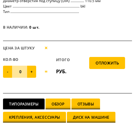
Диаметр отверстия под ступицу (DIA) ............... 110.5 мм
Цвет .......................................................................... bkl
Тип ............................................................................
В НАЛИЧИИ:
0 шт.
ЦЕНА ЗА ШТУКУ
КОЛ-ВО
ИТОГО
РУБ.
-
+
ТИПОРАЗМЕРЫ
ОБЗОР
ОТЗЫВЫ
КРЕПЛЕНИЯ, АКСЕССУАРЫ
ДИСК НА МАШИНЕ