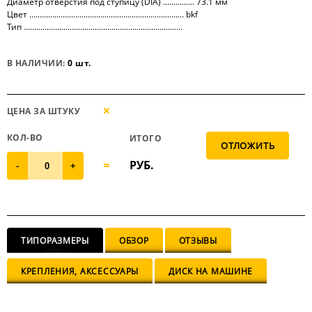
Диаметр отверстия под ступицу (DIA) ............... 73.1 мм
Цвет .......................................................................... bkf
Тип ............................................................................
В НАЛИЧИИ:
0 шт.
ЦЕНА ЗА ШТУКУ
КОЛ-ВО
ИТОГО
РУБ.
-
+
ТИПОРАЗМЕРЫ
ОБЗОР
ОТЗЫВЫ
КРЕПЛЕНИЯ, АКСЕССУАРЫ
ДИСК НА МАШИНЕ