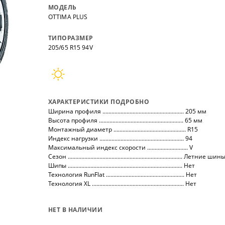
нных
на все автомобили.
покупо
МОДЕЛЬ
,
так чт
OTTIMA PLUS
все тов
ТИПОРАЗМЕР
205/65 R15 94V
ХАРАКТЕРИСТИКИ ПОДРОБНО
Ширина профиля ...................................................... 205 мм
Высота профиля ........................................................ 65 мм
Монтажный диаметр ................................................ R15
Индекс нагрузки ........................................................ 94
Максимальный индекс скорости ........................... V
Сезон ............................................................................ Летние шин
Шипы ............................................................................ Нет
Технология RunFlat .................................................... Нет
Технология XL ............................................................. Нет
НЕТ В НАЛИЧИИ