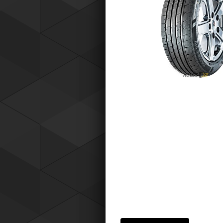
Tyres) защищает от эксплуатацио
повреждений — проколов, порезов
разрывов и вздутий боковины.