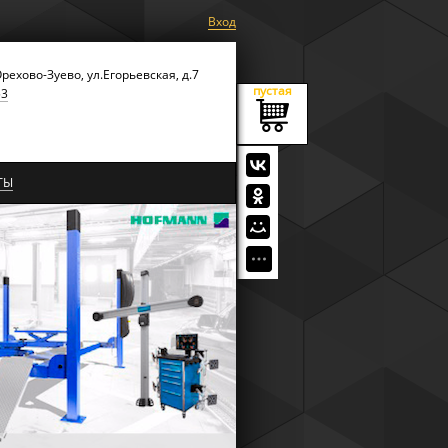
Вход
Орехово-Зуево, ул.Егорьевская, д.7
пустая
53
ТЫ