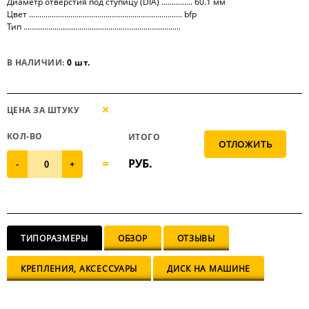
Диаметр отверстия под ступицу (DIA) ............... 60.1 мм
Цвет .......................................................................... bfp
Тип ............................................................................
В НАЛИЧИИ:
0 шт.
ЦЕНА ЗА ШТУКУ
КОЛ-ВО
ИТОГО
РУБ.
-
+
ТИПОРАЗМЕРЫ
ОБЗОР
ОТЗЫВЫ
КРЕПЛЕНИЯ, АКСЕССУАРЫ
ДИСК НА МАШИНЕ