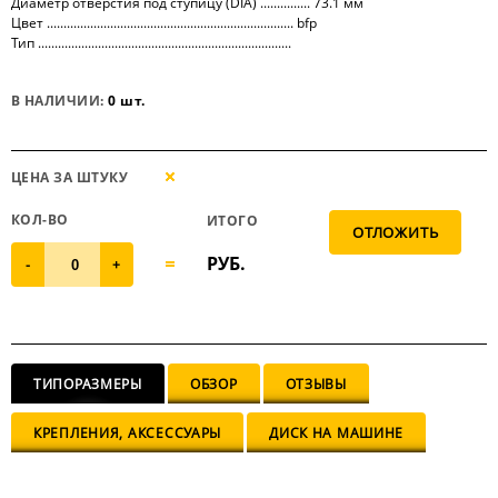
Диаметр отверстия под ступицу (DIA) ............... 73.1 мм
Цвет .......................................................................... bfp
Тип ............................................................................
В НАЛИЧИИ:
0 шт.
ЦЕНА ЗА ШТУКУ
КОЛ-ВО
ИТОГО
РУБ.
-
+
ТИПОРАЗМЕРЫ
ОБЗОР
ОТЗЫВЫ
КРЕПЛЕНИЯ, АКСЕССУАРЫ
ДИСК НА МАШИНЕ