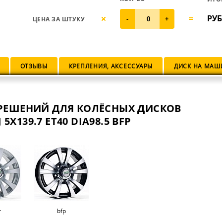
РУБ
ЦЕНА ЗА ШТУКУ
-
+
ОТЗЫВЫ
КРЕПЛЕНИЯ, АКСЕССУАРЫ
ДИСК НА МАШ
РЕШЕНИЙ ДЛЯ КОЛЁСНЫХ ДИСКОВ
 5X139.7 ET40 DIA98.5 BFP
r
bfp