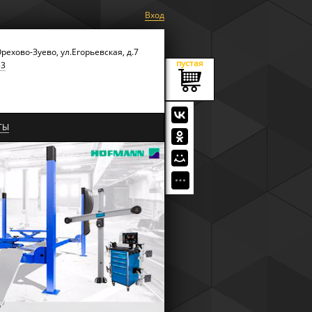
Вход
Орехово-Зуево, ул.Егорьевская, д.7
пустая
53
ТЫ