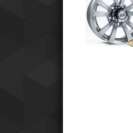
Tyres) защищает от эксплуатацио
повреждений — проколов, порезов
разрывов и вздутий боковины.