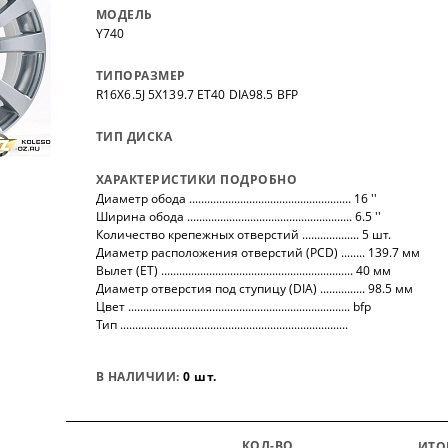
нных
на все автомобили.
покупо
МОДЕЛЬ
,
так чт
Y740
все тов
ТИПОРАЗМЕР
R16X6.5J 5X139.7 ET40 DIA98.5 BFP
ТИП ДИСКА
ХАРАКТЕРИСТИКИ ПОДРОБНО
Диаметр обода ...................................................... 16 ''
Ширина обода ....................................................... 6.5 ''
Количество крепежных отверстий ................... 5 шт.
Диаметр расположения отверстий (PCD) ........ 139.7 мм
Вылет (ET) ................................................................ 40 мм
Диаметр отверстия под ступицу (DIA) ............... 98.5 мм
Цвет .......................................................................... bfp
Тип ............................................................................
В НАЛИЧИИ:
0 шт.
КОЛ-ВО
ИТО