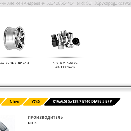
КОЛЕСНЫЕ ДИСКИ
КРЕПЕЖ КОЛЕС,
АКСЕССУАРЫ
KIAN
ДАТЧИКИ ДАВЛЕНИЯ В КОЛЕСА
ДИСК
R16x6.5J 5x139.7 ET40 DIA98.5 BFP
Nitro
Y740
01.09.2024
07.02.2
ПРОИЗВОДИТЕЛЬ
NITRO
s (Ikon
Мы продаем датчики давления в колеса
Мы раз