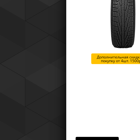
Tyres) защищает от эксплуатацио
повреждений — проколов, порезов
разрывов и вздутий боковины.
Дополнительная скидка
покупку от 4шт. 1500