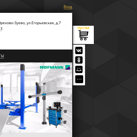
Вход
Орехово-Зуево, ул.Егорьевская, д.7
пустая
53
ТЫ