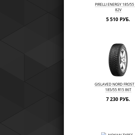
PIRELLI ENERGY 185/55
82V
5 510 РУБ.
GISLAVED NORD FROST
185/55 R15 86T
7 230 РУБ.