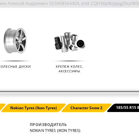
КОЛЕСНЫЕ ДИСКИ
КРЕПЕЖ КОЛЕС,
АКСЕССУАРЫ
KIAN
ДАТЧИКИ ДАВЛЕНИЯ В КОЛЕСА
ДИСК
185/55 R15 
Nokian Tyres (Ikon Tyres)
Character Snow 2
01.09.2024
07.02.2
ПРОИЗВОДИТЕЛЬ
NOKIAN TYRES (IKON TYRES)
s (Ikon
Мы продаем датчики давления в колеса
Мы раз