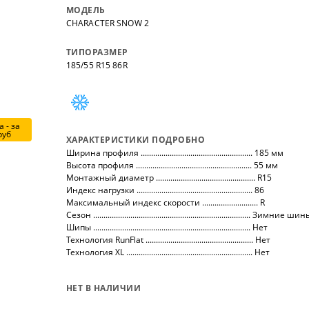
нных
на все автомобили.
покупо
МОДЕЛЬ
,
так чт
CHARACTER SNOW 2
все тов
ТИПОРАЗМЕР
185/55 R15 86R
 - за
руб
ХАРАКТЕРИСТИКИ ПОДРОБНО
Ширина профиля ...................................................... 185 мм
Высота профиля ........................................................ 55 мм
Монтажный диаметр ................................................ R15
Индекс нагрузки ........................................................ 86
Максимальный индекс скорости ........................... R
Сезон ............................................................................ Зимние ши
Шипы ............................................................................ Нет
Технология RunFlat .................................................... Нет
Технология XL ............................................................. Нет
НЕТ В НАЛИЧИИ