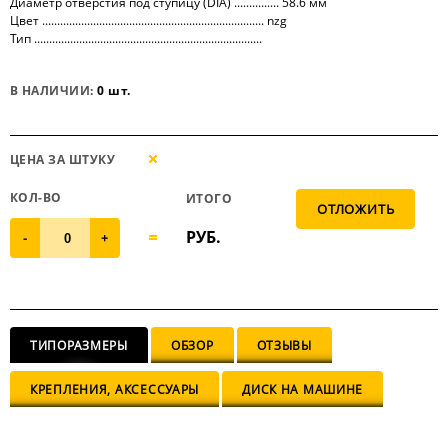
Диаметр отверстия под ступицу (DIA) ............... 58.6 мм
Цвет .......................................................................... nzg
Тип ............................................................................
В НАЛИЧИИ:
0 шт.
ЦЕНА ЗА ШТУКУ
КОЛ-ВО
ИТОГО
РУБ.
-
+
ТИПОРАЗМЕРЫ
ОБЗОР
ОТЗЫВЫ
КРЕПЛЕНИЯ, АКСЕССУАРЫ
ДИСК НА МАШИНЕ