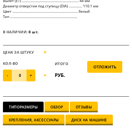
Вылет (ET) ................................................................ 44 мм
Диаметр отверстия под ступицу (DIA) ............... 110.1 мм
Цвет .......................................................................... белый
Тип ............................................................................
В НАЛИЧИИ:
0 шт.
ЦЕНА ЗА ШТУКУ
КОЛ-ВО
ИТОГО
РУБ.
-
+
ТИПОРАЗМЕРЫ
ОБЗОР
ОТЗЫВЫ
КРЕПЛЕНИЯ, АКСЕССУАРЫ
ДИСК НА МАШИНЕ