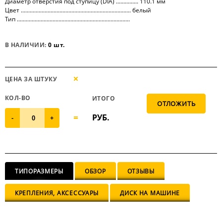
Диаметр отверстия под ступицу (DIA) ............... 110.1 мм
Цвет .......................................................................... белый
Тип ............................................................................
В НАЛИЧИИ:
0 шт.
ЦЕНА ЗА ШТУКУ
КОЛ-ВО
ИТОГО
РУБ.
-
+
ТИПОРАЗМЕРЫ
ОБЗОР
ОТЗЫВЫ
КРЕПЛЕНИЯ, АКСЕССУАРЫ
ДИСК НА МАШИНЕ