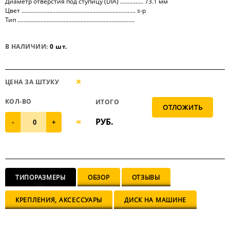
Диаметр отверстия под ступицу (DIA) ............... 73.1 мм
Цвет .......................................................................... s-p
Тип ............................................................................
В НАЛИЧИИ:
0 шт.
ЦЕНА ЗА ШТУКУ
КОЛ-ВО
ИТОГО
РУБ.
-
+
ТИПОРАЗМЕРЫ
ОБЗОР
ОТЗЫВЫ
КРЕПЛЕНИЯ, АКСЕССУАРЫ
ДИСК НА МАШИНЕ