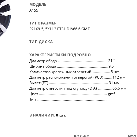
нных
на все автомобили.
покупо
МОДЕЛЬ
,
так чт
A155
все тов
ТИПОРАЗМЕР
R21X9.5J 5X112 ET31 DIA66.6 GMF
ТИП ДИСКА
ХАРАКТЕРИСТИКИ ПОДРОБНО
Диаметр обода ...................................................... 21 ''
Ширина обода ....................................................... 9.5 ''
Количество крепежных отверстий ................... 5 шт.
Диаметр расположения отверстий (PCD) ........ 112 мм
Вылет (ET) ................................................................ 31 мм
Диаметр отверстия под ступицу (DIA) ............... 66.6 мм
Цвет .......................................................................... gmf
Тип ............................................................................
В НАЛИЧИИ:
0 шт.
КОЛ-ВО
ИТО