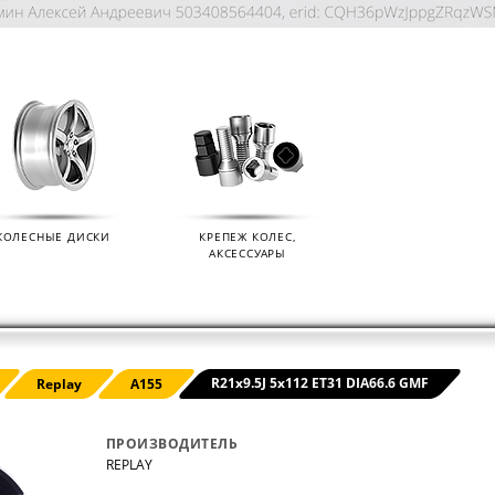
КОЛЕСНЫЕ ДИСКИ
КРЕПЕЖ КОЛЕС,
АКСЕССУАРЫ
KIAN
ДАТЧИКИ ДАВЛЕНИЯ В КОЛЕСА
ДИСК
R21x9.5J 5x112 ET31 DIA66.6 GMF
Replay
A155
01.09.2024
07.02.2
ПРОИЗВОДИТЕЛЬ
REPLAY
s (Ikon
Мы продаем датчики давления в колеса
Мы раз