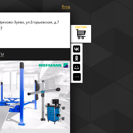
Вход
Орехово-Зуево, ул.Егорьевская, д.7
пустая
53
ТЫ