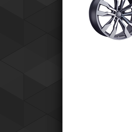
Tyres) защищает от эксплуатацио
повреждений — проколов, порезов
разрывов и вздутий боковины.