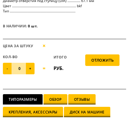
Диаметр отверстия под ступицу (DIA) ............... 67.1 мм
Цвет .......................................................................... bkf
Тип ............................................................................
В НАЛИЧИИ:
0 шт.
ЦЕНА ЗА ШТУКУ
КОЛ-ВО
ИТОГО
РУБ.
-
+
ТИПОРАЗМЕРЫ
ОБЗОР
ОТЗЫВЫ
КРЕПЛЕНИЯ, АКСЕССУАРЫ
ДИСК НА МАШИНЕ