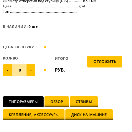
Диаметр отверстия под ступицу (DIA) ............... 67.1 мм
Цвет .......................................................................... gmf
Тип ............................................................................
В НАЛИЧИИ:
0 шт.
ЦЕНА ЗА ШТУКУ
КОЛ-ВО
ИТОГО
РУБ.
-
+
ТИПОРАЗМЕРЫ
ОБЗОР
ОТЗЫВЫ
КРЕПЛЕНИЯ, АКСЕССУАРЫ
ДИСК НА МАШИНЕ