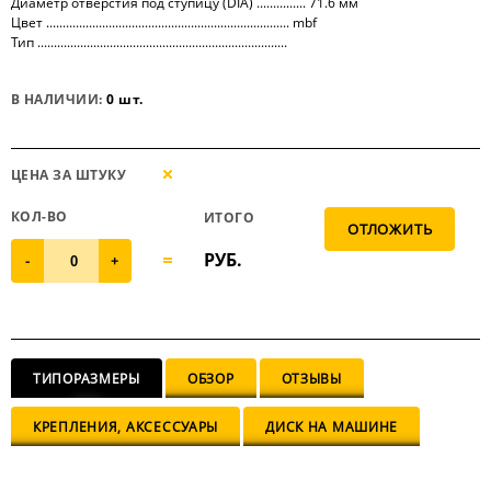
Диаметр отверстия под ступицу (DIA) ............... 71.6 мм
Цвет .......................................................................... mbf
Тип ............................................................................
В НАЛИЧИИ:
0 шт.
ЦЕНА ЗА ШТУКУ
КОЛ-ВО
ИТОГО
РУБ.
-
+
ТИПОРАЗМЕРЫ
ОБЗОР
ОТЗЫВЫ
КРЕПЛЕНИЯ, АКСЕССУАРЫ
ДИСК НА МАШИНЕ