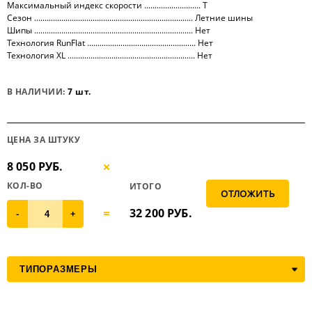
Максимальный индекс скорости ........................... T
Сезон ............................................................................ Летние шины
Шипы ............................................................................ Нет
Технология RunFlat .................................................... Нет
Технология XL ............................................................. Нет
В НАЛИЧИИ:
7 шт.
ЦЕНА ЗА ШТУКУ
8 050 РУБ.
КОЛ-ВО
ИТОГО
32 200
РУБ.
-
+