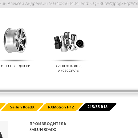
КОЛЕСНЫЕ ДИСКИ
КРЕПЕЖ КОЛЕС,
АКСЕССУАРЫ
KIAN
ДАТЧИКИ ДАВЛЕНИЯ В КОЛЕСА
ДИСК
215/55 R18
Sailun RoadX
RXMotion H12
01.09.2024
07.02.2
ПРОИЗВОДИТЕЛЬ
SAILUN ROADX
s (Ikon
Мы продаем датчики давления в колеса
Мы раз