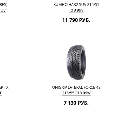
RES)
KUMHO HA32 SUV 215/55
SUV
R18 99V
11 790 РУБ.
PT X
UNIGRIP LATERAL FORCE 4S
T
215/55 R18 99W
7 130 РУБ.