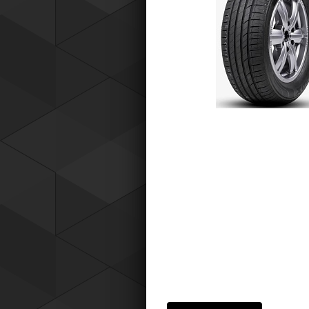
Tyres) защищает от эксплуатацио
повреждений — проколов, порезов
разрывов и вздутий боковины.