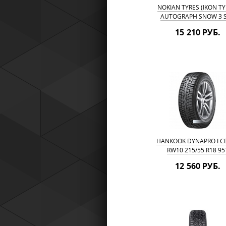
NOKIAN TYRES (IKON TY
AUTOGRAPH SNOW 3 
215/55 R18 99R
15 210 РУБ.
HANKOOK DYNAPRO I CE
RW10 215/55 R18 95
12 560 РУБ.