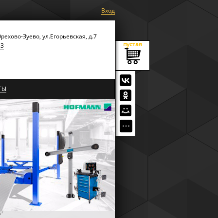
Вход
Орехово-Зуево, ул.Егорьевская, д.7
пустая
53
ТЫ