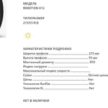
нных
на все автомобили.
покупо
МОДЕЛЬ
,
так чт
RXMOTION H12
все тов
ТИПОРАЗМЕР
215/55 R18
ХАРАКТЕРИСТИКИ ПОДРОБНО
Ширина профиля ...................................................... 215 мм
Высота профиля ........................................................ 55 мм
Монтажный диаметр ................................................ R18
Индекс нагрузки ........................................................
Максимальный индекс скорости ...........................
Сезон ............................................................................ Летние шин
Шипы ............................................................................ Нет
Технология RunFlat .................................................... Нет
Технология XL ............................................................. Нет
НЕТ В НАЛИЧИИ