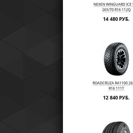
NEXEN WINGUARD ICE 
265/70 R16 112Q
14 480 РУБ.
ROADCRUZA RA1100 26
R16 111T
12 840 РУБ.