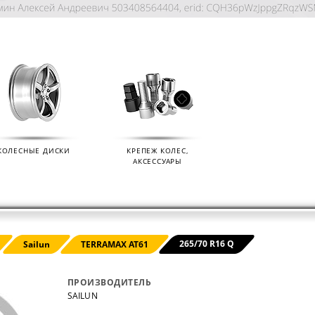
КОЛЕСНЫЕ ДИСКИ
КРЕПЕЖ КОЛЕС,
АКСЕССУАРЫ
KIAN
ДАТЧИКИ ДАВЛЕНИЯ В КОЛЕСА
ДИСК
265/70 R16 Q
Sailun
TERRAMAX AT61
01.09.2024
07.02.2
ПРОИЗВОДИТЕЛЬ
SAILUN
s (Ikon
Мы продаем датчики давления в колеса
Мы раз