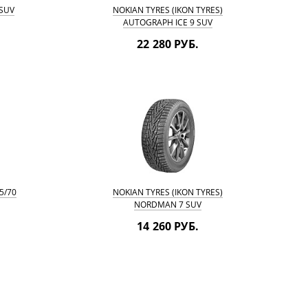
SUV
NOKIAN TYRES (IKON TYRES)
AUTOGRAPH ICE 9 SUV
265/70 R16 112T
22 280 РУБ.
5/70
NOKIAN TYRES (IKON TYRES)
NORDMAN 7 SUV
(CHARACTER ICE 7 SUV)
14 260 РУБ.
265/70 R16 112T