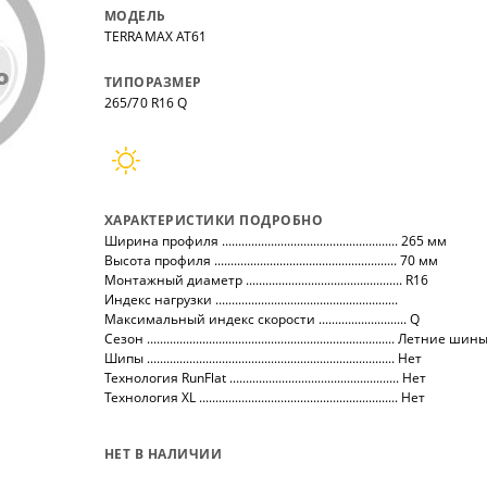
нных
на все автомобили.
покупо
МОДЕЛЬ
,
так чт
TERRAMAX AT61
все тов
ТИПОРАЗМЕР
265/70 R16 Q
ХАРАКТЕРИСТИКИ ПОДРОБНО
Ширина профиля ...................................................... 265 мм
Высота профиля ........................................................ 70 мм
Монтажный диаметр ................................................ R16
Индекс нагрузки ........................................................
Максимальный индекс скорости ........................... Q
Сезон ............................................................................ Летние шин
Шипы ............................................................................ Нет
Технология RunFlat .................................................... Нет
Технология XL ............................................................. Нет
НЕТ В НАЛИЧИИ