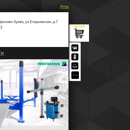
Вход
Орехово-Зуево, ул.Егорьевская, д.7
пустая
53
ТЫ