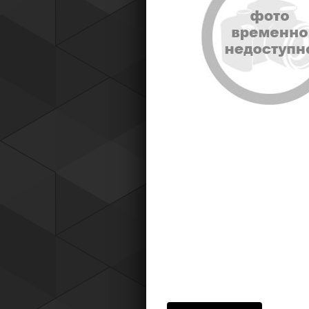
Tyres) защищает от эксплуатацио
повреждений — проколов, порезов
разрывов и вздутий боковины.