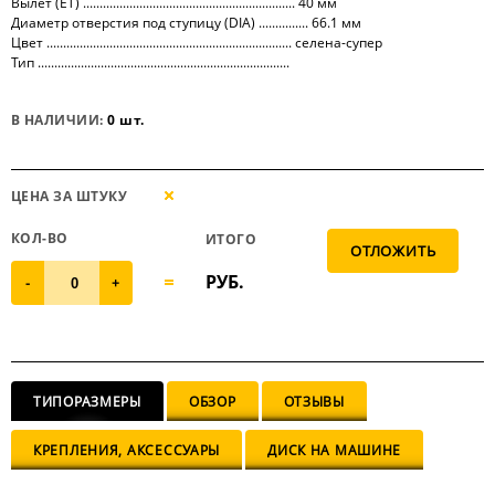
Вылет (ET) ................................................................ 40 мм
Диаметр отверстия под ступицу (DIA) ............... 66.1 мм
Цвет .......................................................................... селена-супер
Тип ............................................................................
В НАЛИЧИИ:
0 шт.
ЦЕНА ЗА ШТУКУ
КОЛ-ВО
ИТОГО
РУБ.
-
+
ТИПОРАЗМЕРЫ
ОБЗОР
ОТЗЫВЫ
КРЕПЛЕНИЯ, АКСЕССУАРЫ
ДИСК НА МАШИНЕ