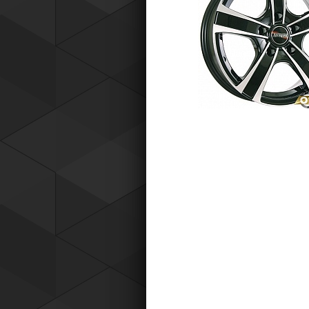
Tyres) защищает от эксплуатацио
повреждений — проколов, порезов
разрывов и вздутий боковины.