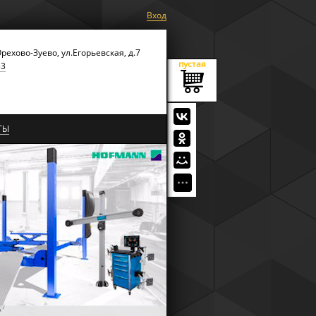
Вход
Орехово-Зуево, ул.Егорьевская, д.7
пустая
53
ТЫ