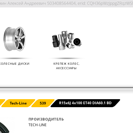
КОЛЕСНЫЕ ДИСКИ
КРЕПЕЖ КОЛЕС,
АКСЕССУАРЫ
KIAN
ДАТЧИКИ ДАВЛЕНИЯ В КОЛЕСА
ДИСК
R15x6J 4x100 ET40 DIA60.1 BD
Tech-Line
539
01.09.2024
07.02.2
ПРОИЗВОДИТЕЛЬ
TECH-LINE
s (Ikon
Мы продаем датчики давления в колеса
Мы раз