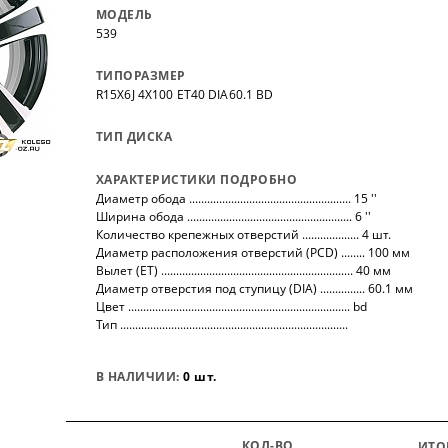
нных
на все автомобили.
покупо
МОДЕЛЬ
,
так чт
539
все тов
ТИПОРАЗМЕР
R15X6J 4X100 ET40 DIA60.1 BD
ТИП ДИСКА
ХАРАКТЕРИСТИКИ ПОДРОБНО
Диаметр обода ...................................................... 15 ''
Ширина обода ....................................................... 6 ''
Количество крепежных отверстий ................... 4 шт.
Диаметр расположения отверстий (PCD) ........ 100 мм
Вылет (ET) ................................................................ 40 мм
Диаметр отверстия под ступицу (DIA) ............... 60.1 мм
Цвет .......................................................................... bd
Тип ............................................................................
В НАЛИЧИИ:
0 шт.
КОЛ-ВО
ИТО