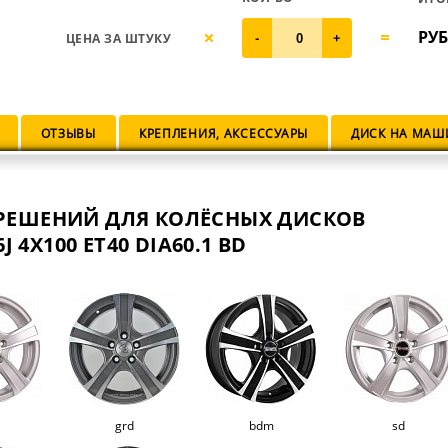
РУБ
ЦЕНА ЗА ШТУКУ
-
+
ОТЗЫВЫ
КРЕПЛЕНИЯ, АКСЕССУАРЫ
ДИСК НА МАШ
РЕШЕНИЙ ДЛЯ КОЛЁСНЫХ ДИСКОВ
J 4X100 ET40 DIA60.1 BD
grd
bdm
sd