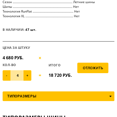
Сезон ............................................................................ Летние шины
Шипы ............................................................................ Нет
Технология RunFlat .................................................... Нет
Технология XL ............................................................. Нет
В НАЛИЧИИ:
47 шт.
ЦЕНА ЗА ШТУКУ
4 680 РУБ.
КОЛ-ВО
ИТОГО
18 720
РУБ.
-
+