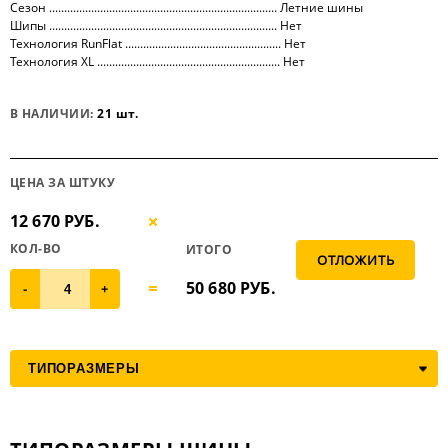
Сезон ............................................................................ Летние шины
Шипы ............................................................................ Нет
Технология RunFlat .................................................... Нет
Технология XL ............................................................. Нет
В НАЛИЧИИ:
21 шт.
ЦЕНА ЗА ШТУКУ
12 670 РУБ.
КОЛ-ВО
ИТОГО
50 680
РУБ.
-
+