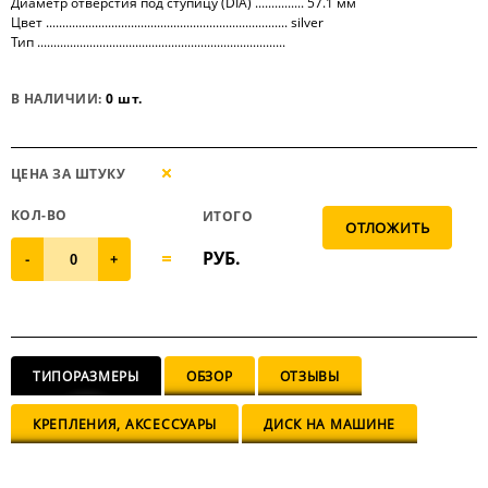
Диаметр отверстия под ступицу (DIA) ............... 57.1 мм
Цвет .......................................................................... silver
Тип ............................................................................
В НАЛИЧИИ:
0 шт.
ЦЕНА ЗА ШТУКУ
КОЛ-ВО
ИТОГО
РУБ.
-
+
ТИПОРАЗМЕРЫ
ОБЗОР
ОТЗЫВЫ
КРЕПЛЕНИЯ, АКСЕССУАРЫ
ДИСК НА МАШИНЕ