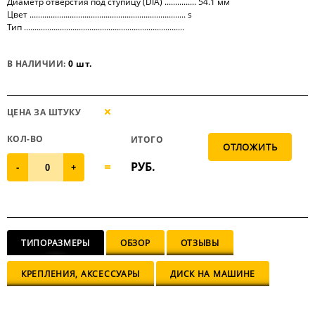
Диаметр отверстия под ступицу (DIA) ............... 54.1 мм
Цвет .......................................................................... s
Тип ............................................................................
В НАЛИЧИИ:
0 шт.
ЦЕНА ЗА ШТУКУ
КОЛ-ВО
ИТОГО
РУБ.
-
+
ТИПОРАЗМЕРЫ
ОБЗОР
ОТЗЫВЫ
КРЕПЛЕНИЯ, АКСЕССУАРЫ
ДИСК НА МАШИНЕ