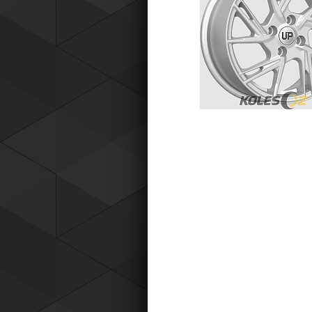
Tyres) защищает от эксплуатацио
повреждений — проколов, порезов
разрывов и вздутий боковины.