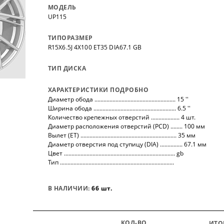
нных
на все автомобили.
покупо
МОДЕЛЬ
,
так чт
UP115
все тов
ТИПОРАЗМЕР
R15X6.5J 4X100 ET35 DIA67.1 GB
ТИП ДИСКА
ХАРАКТЕРИСТИКИ ПОДРОБНО
Диаметр обода ...................................................... 15 ''
Ширина обода ....................................................... 6.5 ''
Количество крепежных отверстий ................... 4 шт.
Диаметр расположения отверстий (PCD) ........ 100 мм
Вылет (ET) ................................................................ 35 мм
Диаметр отверстия под ступицу (DIA) ............... 67.1 мм
Цвет .......................................................................... gb
Тип ............................................................................
В НАЛИЧИИ:
66 шт.
КОЛ-ВО
ИТО