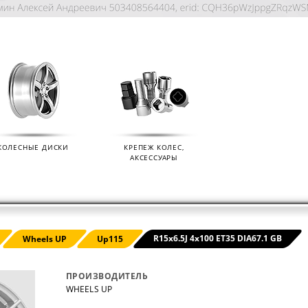
КОЛЕСНЫЕ ДИСКИ
КРЕПЕЖ КОЛЕС,
АКСЕССУАРЫ
KIAN
ДАТЧИКИ ДАВЛЕНИЯ В КОЛЕСА
ДИСК
R15x6.5J 4x100 ET35 DIA67.1 GB
Wheels UP
Up115
01.09.2024
07.02.2
ПРОИЗВОДИТЕЛЬ
WHEELS UP
s (Ikon
Мы продаем датчики давления в колеса
Мы раз