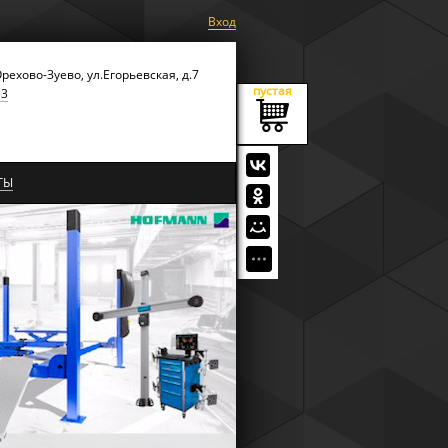
Вход
Орехово-Зуево, ул.Егорьевская, д.7
пустая
53
ТЫ