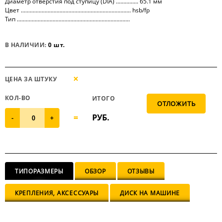
Диаметр отверстия под ступицу (DIA) ............... 65.1 мм
Цвет .......................................................................... hsb/fp
Тип ............................................................................
В НАЛИЧИИ:
0 шт.
ЦЕНА ЗА ШТУКУ
КОЛ-ВО
ИТОГО
РУБ.
-
+
ТИПОРАЗМЕРЫ
ОБЗОР
ОТЗЫВЫ
КРЕПЛЕНИЯ, АКСЕССУАРЫ
ДИСК НА МАШИНЕ