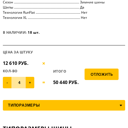
Сезон ............................................................................ Зимние шины
Шипы ............................................................................ Да
Технология RunFlat .................................................... Нет
Технология XL ............................................................. Нет
В НАЛИЧИИ:
18 шт.
ЦЕНА ЗА ШТУКУ
12 610 РУБ.
КОЛ-ВО
ИТОГО
50 440
РУБ.
-
+