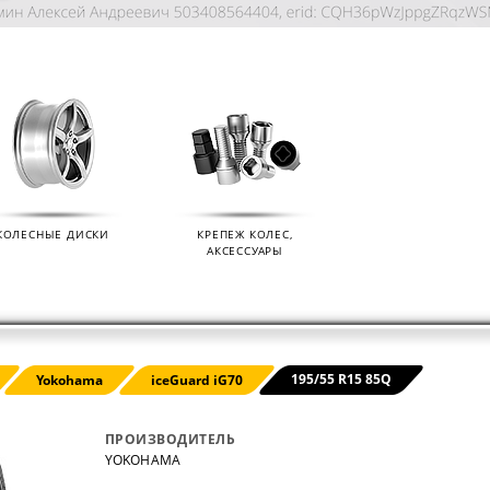
КОЛЕСНЫЕ ДИСКИ
КРЕПЕЖ КОЛЕС,
АКСЕССУАРЫ
KIAN
ДАТЧИКИ ДАВЛЕНИЯ В КОЛЕСА
ДИСК
195/55 R15 85Q
Yokohama
iceGuard iG70
01.09.2024
07.02.2
ПРОИЗВОДИТЕЛЬ
YOKOHAMA
s (Ikon
Мы продаем датчики давления в колеса
Мы раз