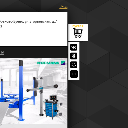
Вход
Орехово-Зуево, ул.Егорьевская, д.7
пустая
53
ТЫ