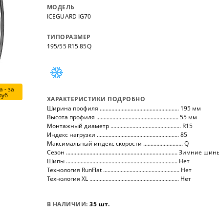
нных
на все автомобили.
покупо
МОДЕЛЬ
,
так чт
ICEGUARD IG70
все тов
ТИПОРАЗМЕР
195/55 R15 85Q
 - за
руб
ХАРАКТЕРИСТИКИ ПОДРОБНО
Ширина профиля ...................................................... 195 мм
Высота профиля ........................................................ 55 мм
Монтажный диаметр ................................................ R15
Индекс нагрузки ........................................................ 85
Максимальный индекс скорости ........................... Q
Сезон ............................................................................ Зимние ши
Шипы ............................................................................ Нет
Технология RunFlat .................................................... Нет
Технология XL ............................................................. Нет
В НАЛИЧИИ:
35 шт.