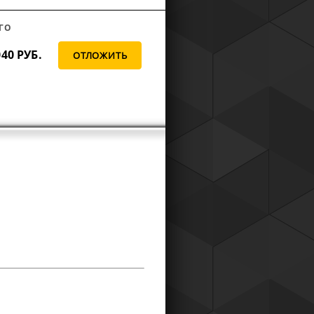
ГО
040
РУБ.