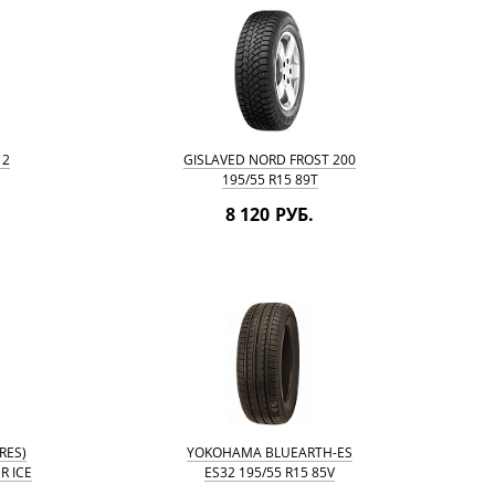
 2
GISLAVED NORD FROST 200
195/55 R15 89T
8 120 РУБ.
RES)
YOKOHAMA BLUEARTH-ES
R ICE
ES32 195/55 R15 85V