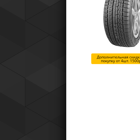
Tyres) защищает от эксплуатацио
повреждений — проколов, порезов
разрывов и вздутий боковины.
Дополнительная скидка
покупку от 4шт. 1500