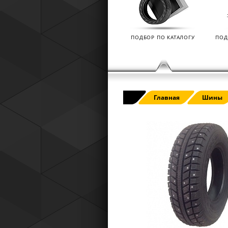
Tyres) защищает от эксплуатацио
повреждений — проколов, порезов
разрывов и вздутий боковины.
ПОДБОР ПО КАТАЛОГУ
ПОД
Главная
Шины