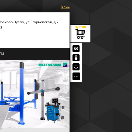
Вход
Орехово-Зуево, ул.Егорьевская, д.7
пустая
53
ТЫ