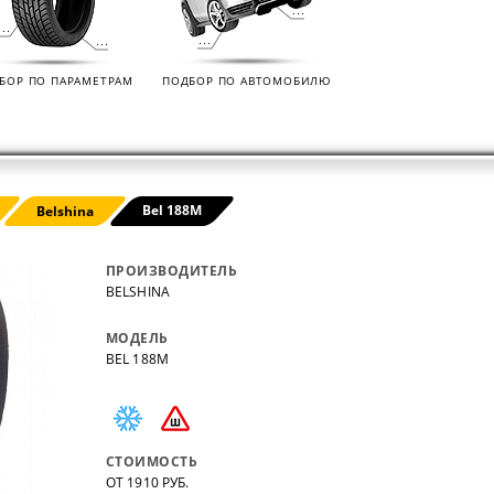
нных
на все автомобили.
покупо
,
так чт
все тов
БОР ПО ПАРАМЕТРАМ
ПОДБОР ПО АВТОМОБИЛЮ
Bel 188M
Belshina
ПРОИЗВОДИТЕЛЬ
BELSHINA
МОДЕЛЬ
BEL 188M
СТОИМОСТЬ
ОТ 1910 РУБ.