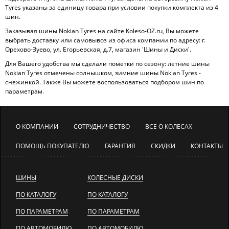
Tyres указаны за единицу товара при условии покупки комплекта из 4
шин.
Заказывая шины Nokian Tyres на сайте Koleso-OZ.ru, Вы можете
выбрать доставку или самовывоз из офиса компании по адресу: г.
Орехово-Зуево, ул. Егорьевская, д.7, магазин 'Шины и Диски'.
Для Вашего удобства мы сделали пометки по сезону: летние шины
Nokian Tyres отмечены солнышком, зимние шины Nokian Tyres -
снежинкой. Также Вы можете воспользоваться подбором шин по
параметрам.
О КОМПАНИИ
СОТРУДНИЧЕСТВО
ВСЕ О КОЛЕСАХ
ПОМОЩЬ ПОКУПАТЕЛЮ
ГАРАНТИЯ
СКИДКИ
КОНТАКТЫ
ШИНЫ
КОЛЕСНЫЕ ДИСКИ
ПО КАТАЛОГУ
ПО КАТАЛОГУ
ПО ПАРАМЕТРАМ
ПО ПАРАМЕТРАМ
ПО АВТОМОБИЛЮ
ПО АВТОМОБИЛЮ