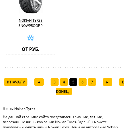
NOKIAN TYRES
SNOWPROOF P
ОТ РУБ.
К НАЧАЛУ
◄
3
4
5
6
7
►
В
КОНЕЦ
Шины Nokian Tyres
На данной странице сайта представлены зимние, летние,
всесезонные шины компании Nokian Tyres. Здесь Вы можете
подобрать и купить шины Nokian Tyres. Цены на авторезину Nokian