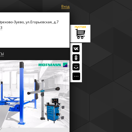
Вход
Орехово-Зуево, ул.Егорьевская, д.7
пустая
53
ТЫ