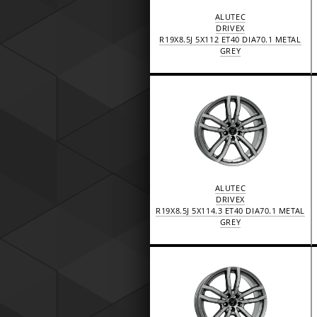
ALUTEC
DRIVEX
R19X8.5J 5X112 ET40 DIA70.1 METAL
GREY
ALUTEC
DRIVEX
R19X8.5J 5X114.3 ET40 DIA70.1 METAL
GREY