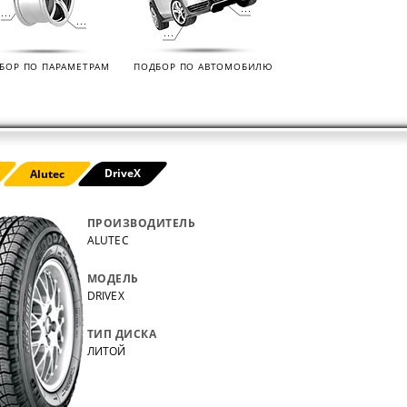
нных
на все автомобили.
покупо
,
так чт
все тов
БОР ПО ПАРАМЕТРАМ
ПОДБОР ПО АВТОМОБИЛЮ
DriveX
Alutec
ПРОИЗВОДИТЕЛЬ
ALUTEC
МОДЕЛЬ
DRIVEX
ТИП ДИСКА
ЛИТОЙ