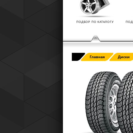
Tyres) защищает от эксплуатацио
повреждений — проколов, порезов
разрывов и вздутий боковины.
ПОДБОР ПО КАТАЛОГУ
ПОД
Главная
Диски