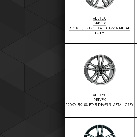
ALUTEC
DRIVEX
R19X8.5J 5X120 ET40 DIA72.6 METAL
GREY
ALUTEC
DRIVEX
R20X9J 5X108 ET45 DIA63.3 METAL GREY