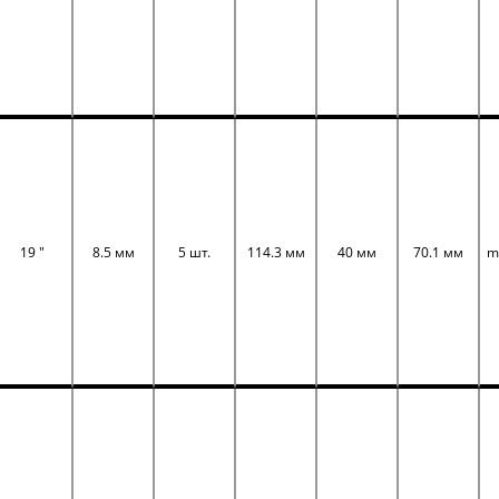
19 "
8.5 мм
5 шт.
114.3 мм
40 мм
70.1 мм
m