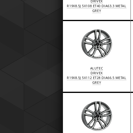
DRIVEX
R19X8.5J 5X108 ET40 DIA63.3 METAL
GREY
ALUTEC
DRIVEX
R19X8.5J 5X112 ET28 DIA66.5 METAL
GREY