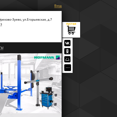
Вход
Орехово-Зуево, ул.Егорьевская, д.7
пустая
53
ТЫ