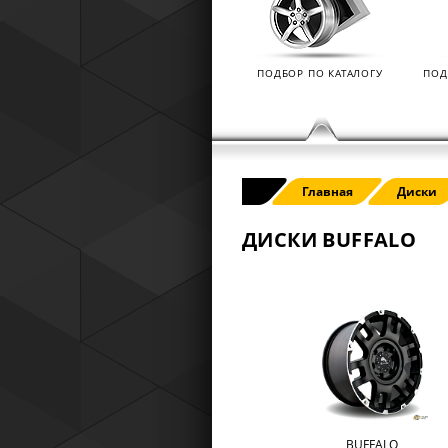
Tyres) защищает от эксплуатацио
повреждений — проколов, порезов
разрывов и вздутий боковины.
ПОДБОР ПО КАТАЛОГУ
ПОД
Главная
Диски
ДИСКИ BUFFALO
BUFFALO