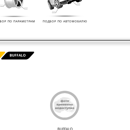
нных
на все автомобили.
покупо
,
так чт
все тов
БОР ПО ПАРАМЕТРАМ
ПОДБОР ПО АВТОМОБИЛЮ
BUFFALO
BUFFALO