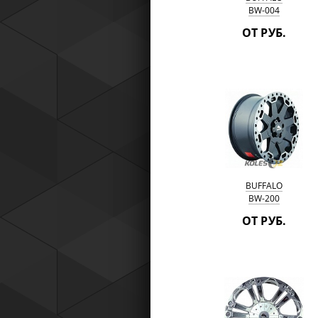
BW-004
ОТ РУБ.
BUFFALO
BW-200
ОТ РУБ.