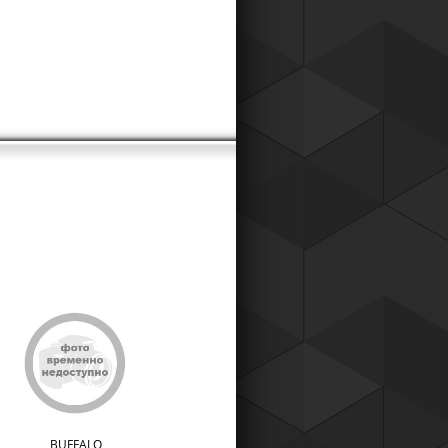
к для наших постоянных клиентов,
о теперь вы можете приобретать
ары у нас со скидкой !
Читать все новости компании
BUFFALO