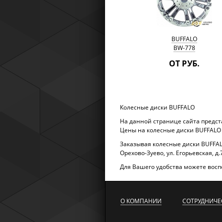
BUFFALO
BW-778
ОТ РУБ.
Колесные диски BUFFALO
На данной странице сайта предст
Цены на колесные диски BUFFALO 
Заказывая колесные диски BUFFALO
Орехово-Зуево, ул. Егорьевская, д
Для Вашего удобства можете восп
О КОМПАНИИ
СОТРУДНИЧЕ