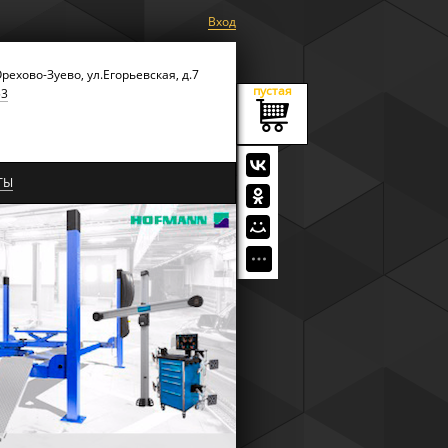
Вход
Орехово-Зуево, ул.Егорьевская, д.7
пустая
53
ТЫ