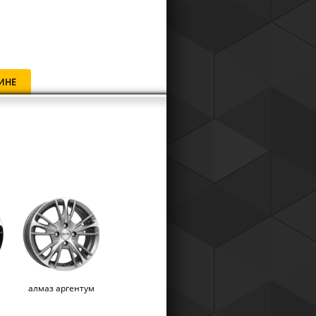
ИНЕ
алмаз аргентум