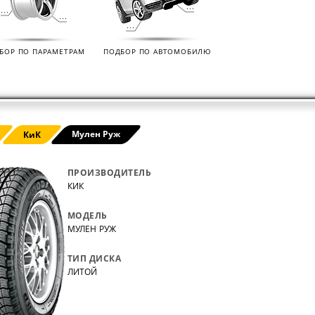
нных
на все автомобили.
покупо
,
так чт
все тов
БОР ПО ПАРАМЕТРАМ
ПОДБОР ПО АВТОМОБИЛЮ
Мулен Руж
КиК
ПРОИЗВОДИТЕЛЬ
КИК
МОДЕЛЬ
МУЛЕН РУЖ
ТИП ДИСКА
ЛИТОЙ