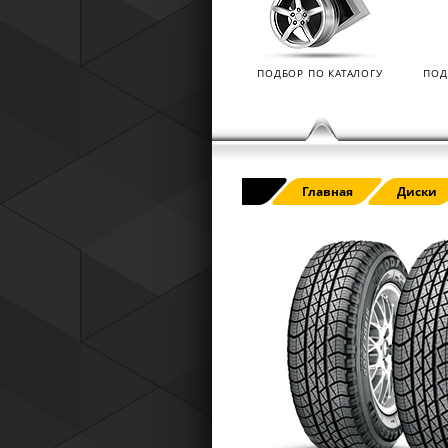
Tyres) защищает от эксплуатацио
повреждений — проколов, порезов
разрывов и вздутий боковины.
ПОДБОР ПО КАТАЛОГУ
ПОД
Главная
Диски