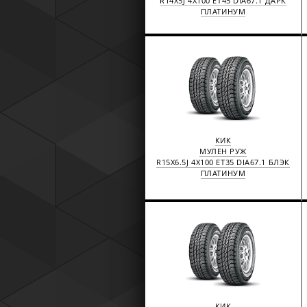
R14X5J 4X100 ET45 DIA67.1 ДАРК
ПЛАТИНУМ
КИК
МУЛЕН РУЖ
R15X6.5J 4X100 ET35 DIA67.1 БЛЭК
ПЛАТИНУМ
КИК