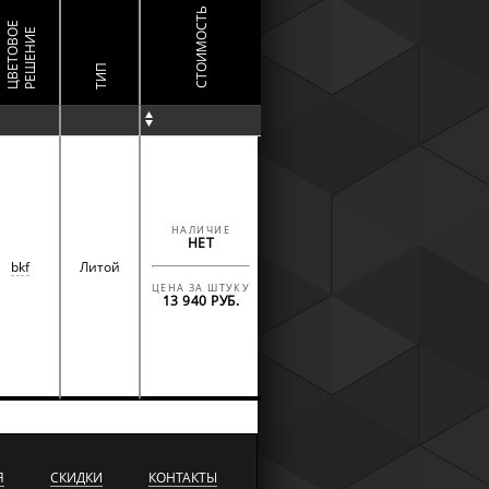
СТОИМОСТЬ
Ц
В
Е
Т
О
В
Е
Р
Е
Ш
Е
Н
И
О
Е
ТИП
НАЛИЧИЕ
НЕТ
bkf
Литой
ЦЕНА ЗА ШТУКУ
13 940 РУБ.
Я
СКИДКИ
КОНТАКТЫ