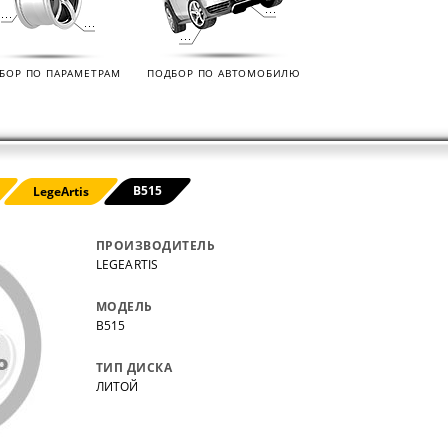
нных
на все автомобили.
покупо
,
так чт
все тов
БОР ПО ПАРАМЕТРАМ
ПОДБОР ПО АВТОМОБИЛЮ
B515
LegeArtis
ПРОИЗВОДИТЕЛЬ
LEGEARTIS
МОДЕЛЬ
B515
ТИП ДИСКА
ЛИТОЙ