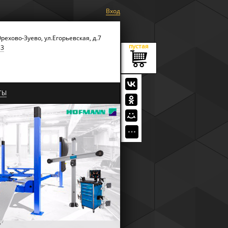
Вход
Орехово-Зуево, ул.Егорьевская, д.7
пустая
53
ТЫ