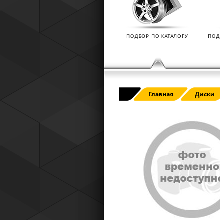
Tyres) защищает от эксплуатацио
повреждений — проколов, порезов
разрывов и вздутий боковины.
ПОДБОР ПО КАТАЛОГУ
ПОД
Главная
Диски