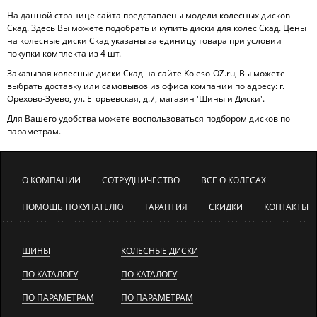
На данной странице сайта представлены модели колесных дисков
Скад. Здесь Вы можете подобрать и купить диски для колес Скад. Цены
на колесные диски Скад указаны за единицу товара при условии
покупки комплекта из 4 шт.
Заказывая колесные диски Скад на сайте Koleso-OZ.ru, Вы можете
выбрать доставку или самовывоз из офиса компании по адресу: г.
Орехово-Зуево, ул. Егорьевская, д.7, магазин 'Шины и Диски'.
Для Вашего удобства можете воспользоваться подбором дисков по
параметрам.
О КОМПАНИИ
СОТРУДНИЧЕСТВО
ВСЕ О КОЛЕСАХ
ПОМОЩЬ ПОКУПАТЕЛЮ
ГАРАНТИЯ
СКИДКИ
КОНТАКТЫ
ШИНЫ
КОЛЕСНЫЕ ДИСКИ
ПО КАТАЛОГУ
ПО КАТАЛОГУ
ПО ПАРАМЕТРАМ
ПО ПАРАМЕТРАМ