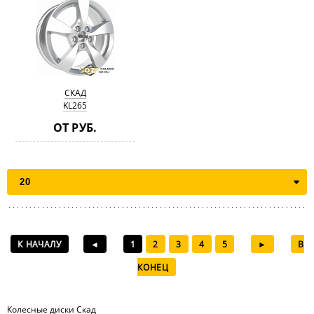
СКАД
KL265
ОТ РУБ.
К НАЧАЛУ
◄
1
2
3
4
5
►
В
КОНЕЦ
Колесные диски Скад