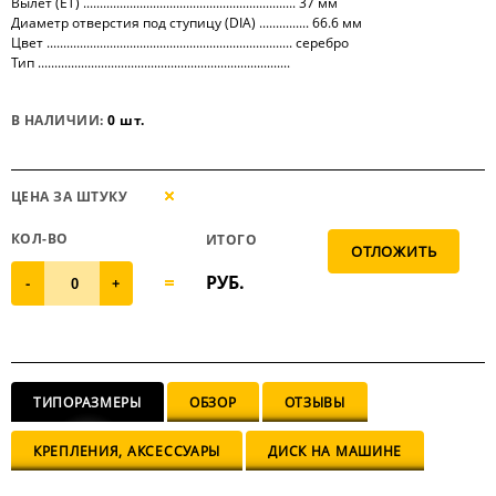
Вылет (ET) ................................................................ 37 мм
Диаметр отверстия под ступицу (DIA) ............... 66.6 мм
Цвет .......................................................................... серебро
Тип ............................................................................
В НАЛИЧИИ:
0 шт.
ЦЕНА ЗА ШТУКУ
КОЛ-ВО
ИТОГО
РУБ.
-
+
ТИПОРАЗМЕРЫ
ОБЗОР
ОТЗЫВЫ
КРЕПЛЕНИЯ, АКСЕССУАРЫ
ДИСК НА МАШИНЕ